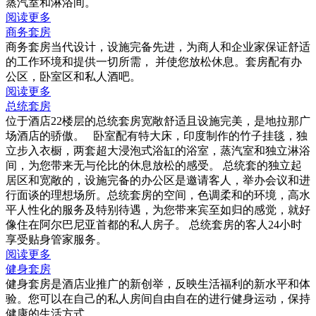
蒸汽室和淋浴间。
阅读更多
商务套房
商务套房当代设计，设施完备先进，为商人和企业家保证舒适
的工作环境和提供一切所需， 并使您放松休息。套房配有办
公区，卧室区和私人酒吧。
阅读更多
总统套房
位于酒店22楼层的总统套房宽敞舒适且设施完美，是地拉那广
场酒店的骄傲。 卧室配有特大床，印度制作的竹子挂毯，独
立步入衣橱，两套超大浸泡式浴缸的浴室，蒸汽室和独立淋浴
间，为您带来无与伦比的休息放松的感受。 总统套的独立起
居区和宽敞的，设施完备的办公区是邀请客人，举办会议和进
行面谈的理想场所。总统套房的空间，色调柔和的环境，高水
平人性化的服务及特别待遇，为您带来宾至如归的感觉，就好
像住在阿尔巴尼亚首都的私人房子。 总统套房的客人24小时
享受贴身管家服务。
阅读更多
健身套房
健身套房是酒店业推广的新创举，反映生活福利的新水平和体
验。您可以在自己的私人房间自由自在的进行健身运动，保持
健康的生活方式