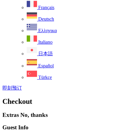
Français
Deutsch
Ελληνικα
Italiano
日本語
Español
Türkçe
即刻预订
Checkout
Extras
No, thanks
Guest Info