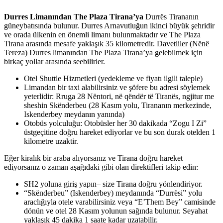
Durres Limanından The Plaza Tirana’ya
Durrës Tirananın
güneybatısında bulunur. Durres Arnavutluğun ikinci büyük şehridir
ve orada ülkenin en önemli limanı bulunmaktadır ve The Plaza
Tirana arasında mesafe yaklaşık 35 kilometredir. Davetliler (Nënë
Tereza) Durres limanından The Plaza Tirana’ya gelebilmek için
birkaç yollar arasında seebilirler.
Otel Shuttle Hizmetleri (yedekleme ve fiyatı ilgili taleple)
Limandan bir taxi alabilirsiniz ve şöfere bu adresi söylemek
yeterlidir: Rruga 28 Nëntori, në qëndër të Tiranës, ngjitur me
sheshin Skënderbeu (28 Kasım yolu, Tirananın merkezinde,
Iskenderbey meydanın yanında)
Otobüs yolculuğu: Otobüsler her 30 dakikada “Zogu I Zi”
üstgeçitine doğru hareket ediyorlar ve bu son durak otelden 1
kilometre uzaktir.
Eğer kiralık bir araba alıyorsanız ve Tirana doğru hareket
ediyorsanız o zaman aşağıdaki gibi olan direktifleri takip edin:
SH2 yoluna giriş yapın– size Tirana doğru yönlendiriyor.
“Skënderbeu” (Iskenderbey) meydanında “Durrësi” yolu
araclığıyla otele varabilirsiniz veya “E’Them Bey” camisinde
dönün ve otel 28 Kasım yolunun sağında bulunur. Seyahat
yaklaşık 45 dakika 1 saate kadar uzatabilir.