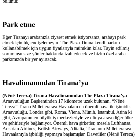
bulunur.
Park etme
Eğer Tiranayı arabanızla ziyaret etmek istiyorsanız, arabayı park
etmek için hiç endişelemeyin. The Plaza Tirana kendi parkını
kullanabilmek için uygun fiyatlarıyla mümkün kılar. Tayin edilmiş
sorumlusu size yönler hakkında izah edecek ve bizim özel araba
parkımızda bir yer ayırtacak.
Havalimanından Tirana’ya
(Nënë Tereza) Tirana Havalimanından The Plaza Tirana’ya
Arnavutluğun Başkentinden 17 kilometre uzak bulunan, “Nënë
Tereza” Tirana Milletlerarası Havaalanı en önemli hava iletişimidir.
Arnavutluğu, Londra gibi, Roma, Viena, Münih, Istambul, Atina ki
gibi, Avrupanın en büyük iş merkezleriyle ve dünya arası diğer ülke
ve şehirleriyle bağlaniyor. Önemli hava şirketler, mesela Lufthansa,
Austrian Airlines, British Airways, Alitalia, Tirananın Milletlerarası
Havaalanıyla işbirliği yapmaya başlamışlar. Davetliler (Nënë Tereza)