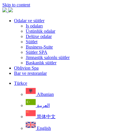
Skip to content
Odalar ve süitler
Iş odaları
Üstünlük odalar
Delüxe odalar
Süitlet
Business-Suite
Süitler SPA
Jimnastik salonlu süitler
Başkanlık süitler
Oblivion Spa
Bar ve restoranlar
Türkçe
Albanian
العربية
简体中文
English