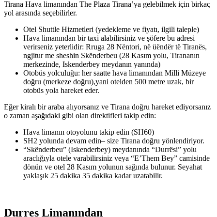
Tirana Hava limanından The Plaza Tirana’ya gelebilmek için birkaç
yol arasında seçebilirler.
Otel Shuttle Hizmetleri (yedekleme ve fiyatı, ilgili taleple)
Hava limanından bir taxi alabilirsiniz ve şöfere bu adresi
verirseniz yeterlidir: Rruga 28 Nëntori, në üëndër të Tiranës,
ngjitur me sheshin Skënderbeu (28 Kasım yolu, Tirananın
merkezinde, Iskenderbey meydanın yanında)
Otobüs yolculuğu: her saatte hava limanından Milli Müzeye
doğru (merkeze doğru),yani otelden 500 metre uzak, bir
otobüs yola hareket eder.
Eğer kiralı bir araba alıyorsanız ve Tirana doğru hareket ediyorsanız
o zaman aşağıdaki gibi olan direktifleri takip edin:
Hava limanın otoyolunu takip edin (SH60)
SH2 yolunda devam edin– size Tirana doğru yönlendiriyor.
“Skënderbeu” (Iskenderbey) meydanında “Durrësi” yolu
araclığıyla otele varabilirsiniz veya “E’Them Bey” camisinde
dönün ve otel 28 Kasım yolunun sağında bulunur. Seyahat
yaklaşık 25 dakika 35 dakika kadar uzatabilir.
Durres Limanından